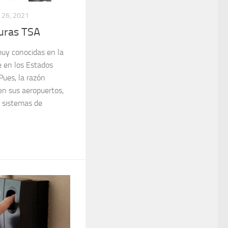
26, 2021
uras TSA
uy conocidas en la
e en los Estados
Pues, la razón
 en sus aeropuertos,
 sistemas de