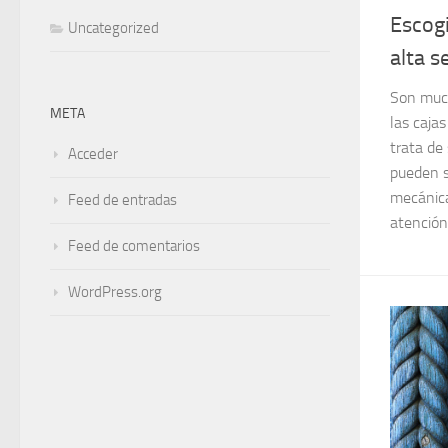
Escogi
Uncategorized
alta s
Son much
META
las caja
trata de
Acceder
pueden s
mecánica
Feed de entradas
atención 
Feed de comentarios
WordPress.org