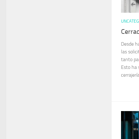
UNCATEG
Cerrad
Desde ha
las solic
tanto pa
Esto ha 
cerrajerí