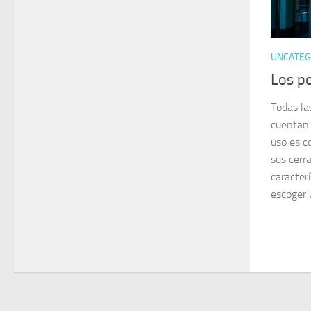
UNCATEG
Los po
Todas la
cuentan 
uso es c
sus cerr
caracterí
escoger u