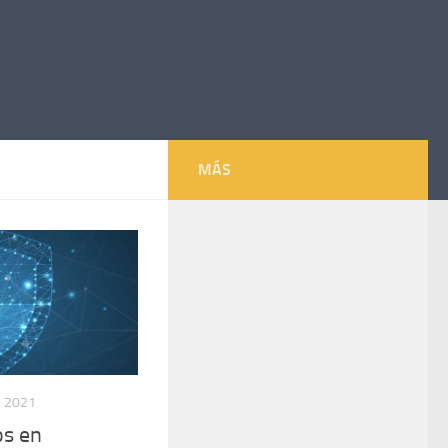
MÁS
 2021
os en