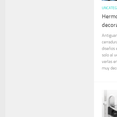
UNCATEG
Hermo
decor
Antiguam
cerradu
diseños 
solo al 
verlas e
muy deco