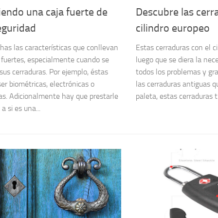
endo una caja fuerte de
Descubre las cerr
eguridad
cilindro europeo
as las características que conllevan
Estas cerraduras con el c
s fuertes, especialmente cuando se
luego que se diera la nec
 sus cerraduras. Por ejemplo, éstas
todos los problemas y gr
er biométricas, electrónicas o
las cerraduras antiguas q
s. Adicionalmente hay que prestarle
paleta, estas cerraduras 
a si es una...