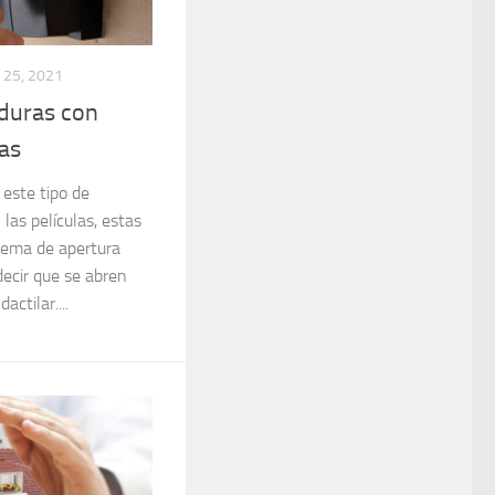
25, 2021
aduras con
cas
este tipo de
las películas, estas
stema de apertura
decir que se abren
actilar....