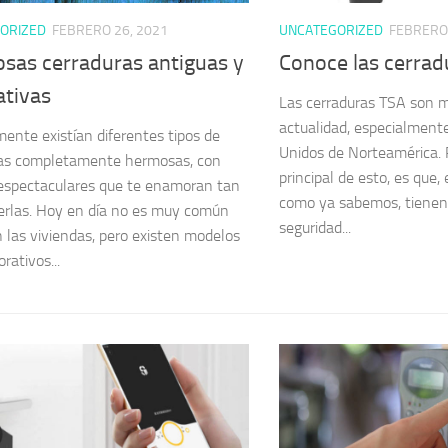
ORIZED
FEBRERO 26, 2021
UNCATEGORIZED
FEBRERO 
sas cerraduras antiguas y
Conoce las cerrad
ativas
Las cerraduras TSA son m
actualidad, especialment
ente existían diferentes tipos de
Unidos de Norteamérica. 
ras completamente hermosas, con
principal de esto, es que,
espectaculares que te enamoran tan
como ya sabemos, tienen
verlas. Hoy en día no es muy común
seguridad...
n las viviendas, pero existen modelos
rativos...