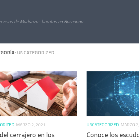
ervicios de Mudanzas baratas en Bacerlona
EGORÍA:
UNCATEGORIZED
ORIZED
MARZO 2, 2021
UNCATEGORIZED
MARZO 2,
del cerrajero en los
Conoce los escud