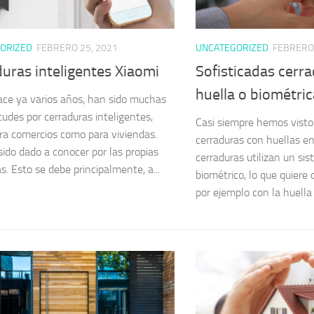
ORIZED
FEBRERO 25, 2021
UNCATEGORIZED
FEBRERO 
uras inteligentes Xiaomi
Sofisticadas cerr
huella o biométri
ce ya varios años, han sido muchas
itudes por cerraduras inteligentes,
Casi siempre hemos visto 
ra comercios como para viviendas.
cerraduras con huellas en 
sido dado a conocer por las propias
cerraduras utilizan un si
as. Esto se debe principalmente, a...
biométrico, lo que quiere 
por ejemplo con la huella d