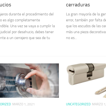
ucios
cerraduras
ajeros durante el procedimiento del
La gran mayoría de la ge
io es algo completamente
error, también por falta 
ndible. Una vez se vaya a cumplir la
que los escudos de las c
 judicial por desahucio, debes tener
más una pieza decorativa 
ente a un cerrajero que sea de tu
no es...
ORIZED
MARZO 1, 2021
UNCATEGORIZED
MARZO 1,