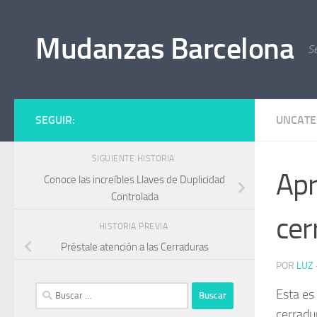
Saltar al contenido
Mudanzas Barcelona
S
SEGUIR:
UNCATE
SIGUIENTE HISTORIA
Apr
Conoce las increíbles Llaves de Duplicidad
Controlada
cer
HISTORIA PREVIA
Préstale atención a las Cerraduras
POR
LUZ
Buscar:
Esta es
cerradu