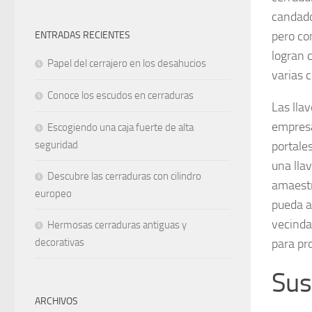
candado
pero co
ENTRADAS RECIENTES
logran c
Papel del cerrajero en los desahucios
varias 
Conoce los escudos en cerraduras
Las lla
empresa
Escogiendo una caja fuerte de alta
seguridad
portale
una lla
Descubre las cerraduras con cilindro
amaestr
europeo
pueda a
vecinda
Hermosas cerraduras antiguas y
decorativas
para pr
Sus
ARCHIVOS