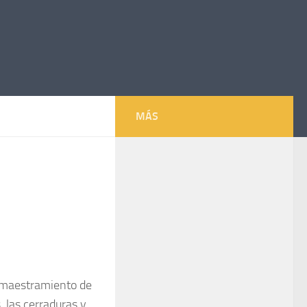
MÁS
 amaestramiento de
 las cerraduras y