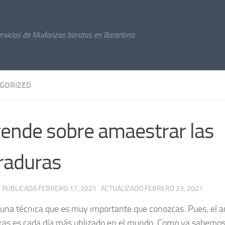
ervicios de Mudanzas baratas en Bacerlona
GORIZED
ende sobre amaestrar las
raduras
· PUBLICADA
FEBRERO 17, 2021
· ACTUALIZADO
FEBRERO 23, 2021
 una técnica que es muy importante que conozcas. Pues, el
ras es cada día más utilizado en el mundo. Como ya sabemos,